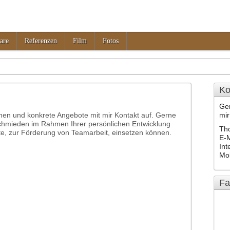
are
Referenzen
Film
Fotos
Ko
Ger
onen und konkrete Angebote mit mir Kontakt auf. Gerne
mi
Schmieden im Rahmen Ihrer persönlichen Entwicklung
Th
te, zur Förderung von Teamarbeit, einsetzen können.
E-M
Int
Mo
Fa